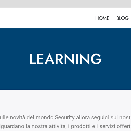
HOME
BLOG
LEARNING
e novità del mondo Security allora seguici sui nostri 
iguardano la nostra attività, i prodotti e i servizi offert