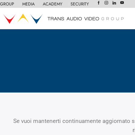
GROUP
❘
MEDIA
❘
ACADEMY
❘
SECURITY
❘
Se vuoi mantenerti continuamente aggiornato sull
r